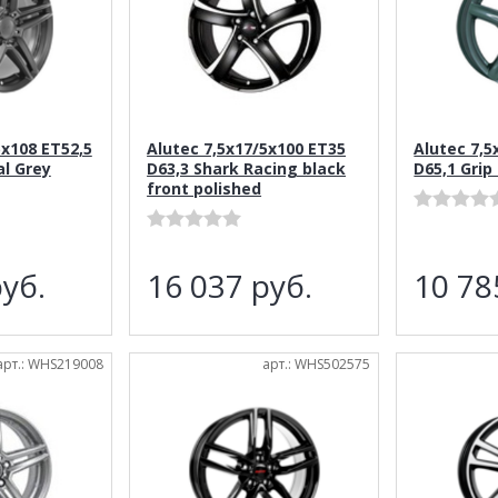
5x108 ET52,5
Alutec 7,5x17/5x100 ET35
Alutec 7,5
l Grey
D63,3 Shark Racing black
D65,1 Grip
front polished
уб.
16 037
руб.
10 7
арт.: WHS219008
арт.: WHS502575