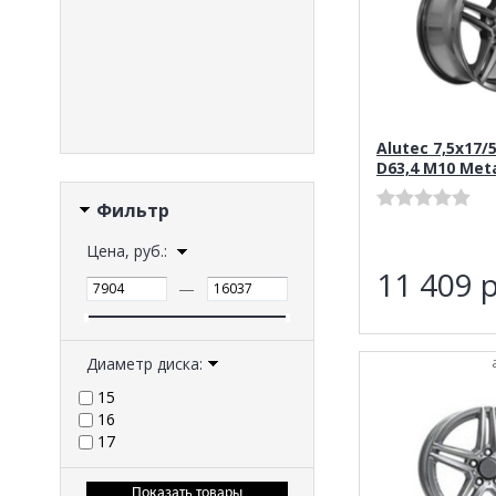
Alutec 7,5x17/
D63,4 M10 Meta
Фильтр
Цена, руб.:
11 409
р
—
Диаметр диска:
15
16
17