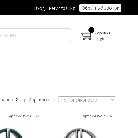
Обратный звонок
Вход
Регистрация
Корзина
руб.
оваров:
21
Сортировать
|
арт.: WHS056660
арт.: WHS219202