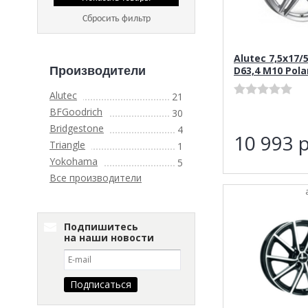
Сбросить фильтр
Alutec 7,5x17/
D63,4 M10 Polar
Производители
Alutec
21
BFGoodrich
30
Bridgestone
4
10 993
р
Triangle
1
Yokohama
5
Все производители
Подпишитесь
на наши новости