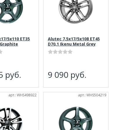
x17/5x110 ET35
Alutec 7,5x17/5x108 ET45
 Graphite
D70,1 Ikenu Metal Grey
85
руб.
9 090
руб.
арт.: WHS498922
арт.: WHS504219