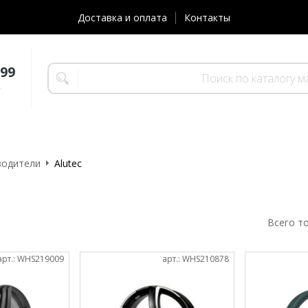
Доставка и оплата
Контакты
-99
т
водители
Alutec
Всего т
арт.: WHS219009
арт.: WHS210878