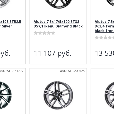
5x108 ET52,5
Alutec 7,5x17/5x100 ET38
Alutec 7,5
 Silver
D57,1 Ikenu Diamond Black
D63,4 Tor
black fron
уб.
11 107
руб.
13 5
арт.: WHS154277
арт.: WHS209525