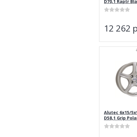
D70,1 Raptr Bl
12 262
р
Alutec 6x15/5x
D58,1 Grip Polar