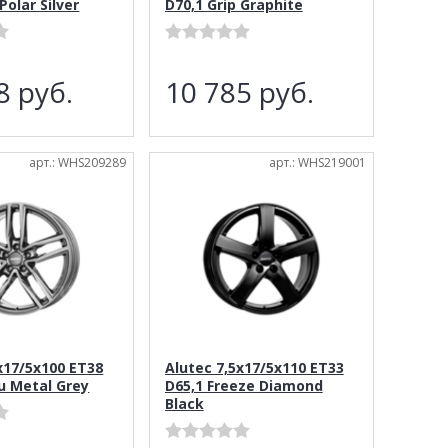
Polar Silver
D70,1 Grip Graphite
18
руб.
10 785
руб.
арт.: WHS209289
арт.: WHS219001
x17/5x100 ET38
Alutec 7,5x17/5x110 ET33
u Metal Grey
D65,1 Freeze Diamond
Black