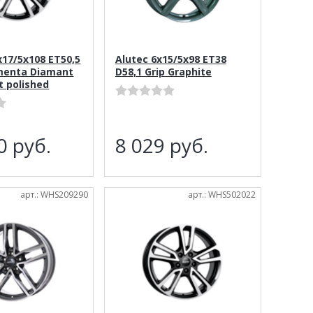
x17/5x108 ET50,5
Alutec 6x15/5x98 ET38
menta Diamant
D58,1 Grip Graphite
t polished
30
руб.
8 029
руб.
арт.: WHS209290
арт.: WHS502022