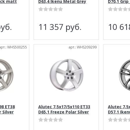
ack matt
D63,4 Ikenu Metal Grey
D70,1 Grip 
уб.
11 357
руб.
10 6
арт.: WHS500255
арт.: WHS209299
98 ET38
Alutec 7,5x17/5x110 ET33
Alutec 7,5
 Silver
D65,1 Freeze Polar Silver
D57,1 Iken