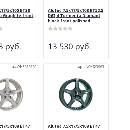
x17/5x100 ET38
Alutec 7,5x17/5x108 ET52,5
u Graphite front
D63,4 Tormenta Diamant
black front polished
43
руб.
13 530
руб.
арт.: WHS056562
арт.: WHS239631
x17/5x108 ET47
Alutec 7,5x17/5x108 ET47