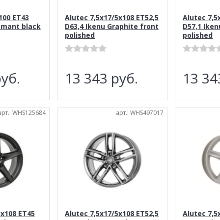
100 ET43
Alutec 7,5x17/5x108 ET52,5
Alutec 7,5
amant black
D63,4 Ikenu Graphite front
D57,1 Iken
polished
polished
уб.
13 343
руб.
13 3
арт.: WHS125684
арт.: WHS497017
5x108 ET45
Alutec 7,5x17/5x108 ET52,5
Alutec 7,5